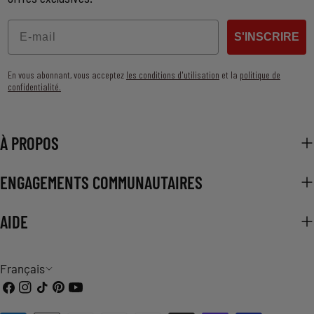
Email
S'INSCRIRE
En vous abonnant, vous acceptez
les conditions d'utilisation
et la
politique de
confidentialité.
À PROPOS
ENGAGEMENTS COMMUNAUTAIRES
AIDE
L
Français
Facebook
Instagram
TIC
Pinterest
Youtube
A
Tac