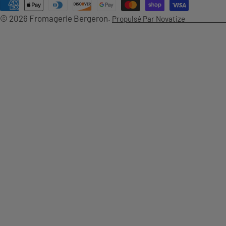
Méthodes
N
© 2026
Fromagerie Bergeron
.
Propulsé Par Novatize
de
G
payement
U
E