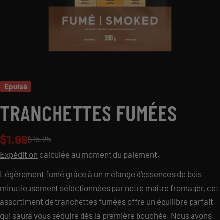
Épuisé
TRANCHETTES FUMÉES
$1.99
Prix
Prix
$15.25
Expédition
calculée au moment du paiement.
de
habituel
Légèrement fumé grâce à un mélange d’essences de bois
vente
minutieusement sélectionnées par notre maître fromager, cet
POSER UNE QUESTION
assortiment de tranchettes fumées offre un équilibre parfait
qui saura vous séduire dès la première bouchée. Nous avons
Votre