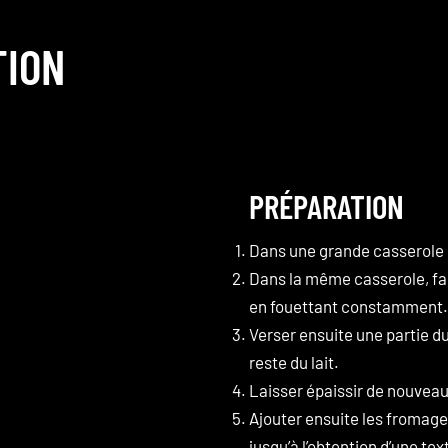
TION
PRÉPARATION
Dans une grande casserole d’
Dans la même casserole, fair
en fouettant constamment.
STAY TUNED FOR
Verser ensuite une partie du 
OFFER
reste du lait.
Laisser épaissir de nouveau
Join our community an
Ajouter ensuite les fromages
First Name
jusqu’à l’obtention d’une tex