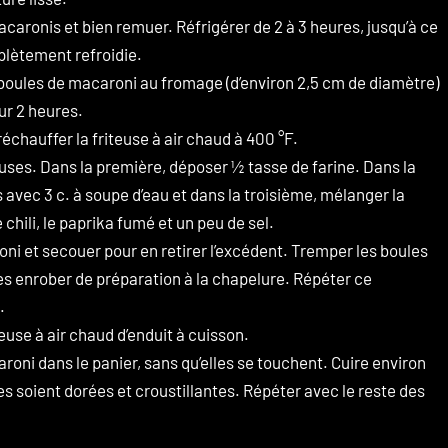
macaronis et bien remuer. Réfrigérer de 2 à 3 heures, jusqu’à ce
plètement refroidie.
boules de macaroni au fromage (d’environ 2,5 cm de diamètre)
h
ur 2 heures.
chauffer la friteuse à air chaud à 400 °F.
euses. Dans la première, déposer ½ tasse de farine. Dans la
avec 3 c. à soupe d’eau et dans la troisième, mélanger la
chili, le paprika fumé et un peu de sel.
oni et secouer pour en retirer l’excédent. Tremper les boules
les enrober de préparation à la chapelure. Répéter ce
.
YOU
teuse à air chaud d’enduit à cuisson.
oni dans le panier, sans qu’elles se touchent. Cuire environ
les soient dorées et croustillantes. Répéter avec le reste des