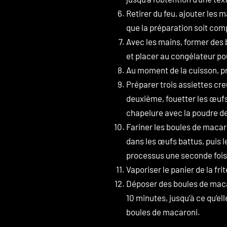
Retirer du feu, ajouter les 
Last Name
que la préparation soit com
Avec les mains, former des 
Date of Birth
Langue
Français
Englis
et placer au congélateur po
Au moment de la cuisson, pré
Préparer trois assiettes cr
Email Adress
deuxième, fouetter les œufs 
chapelure avec la poudre de 
SIGN UP
Fariner les boules de macar
dans les œufs battus, puis 
processus une seconde fois
NO, THANK 
Vaporiser le panier de la fri
Déposer des boules de macar
10 minutes, jusqu’à ce qu’el
boules de macaroni.