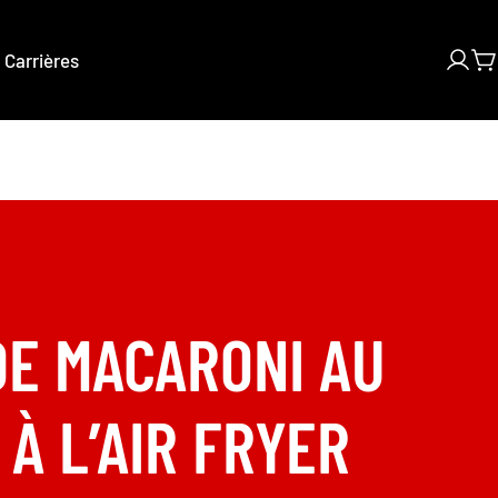
Carrières
Se
C
conn
air fryer
DE MACARONI AU
À L’AIR FRYER