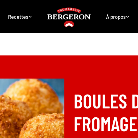
Recettes
À propos
Entrées & hors d'oeuvre
Boules de macaroni au fromage à l’
BOULES 
FROMAGE 